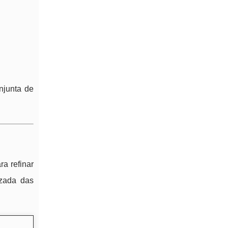
njunta de
a refinar
izada das