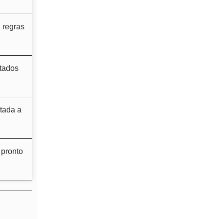
 regras
ntados
ptada a
 pronto