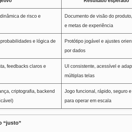
jetivo
Resultado esperado
 dinâmica de risco e
Documento de visão do produto,
e metas de experiência
 probabilidades e lógica de
Protótipo jogável e ajustes orie
por dados
sta, feedbacks claros e
UI consistente, acessível e ada
múltiplas telas
ça, criptografia, backend
Jogo funcional, rápido, seguro e
icável)
para operar em escala
o “justo”