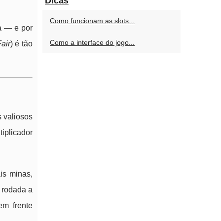
Dicas
Como funcionam as slots...
a — e por
Como a interface do jogo...
air
) é tão
s valiosos
iplicador
is minas,
a rodada a
em frente