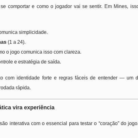
 se comportar e como o jogador vai se sentir. Em Mines, iss
comunica simplicidade.
nas
(1 a 24).
mo o jogo comunica isso com clareza.
trole e estratégia de saída.
o com identidade forte e regras fáceis de entender — um di
rodada rápida.
tica vira experiência
ão interativa com o essencial para testar o “coração” do jogo